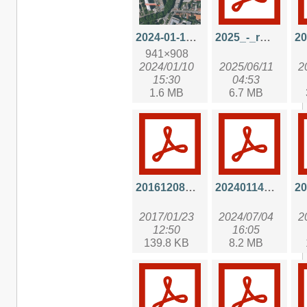
2024-01-10_cnrs_delegation_rhone_auvergne.png
2025_-_rmp_aramis.pdf
941×908
2024/01/10
2025/06/11
2
15:30
04:53
1.6 MB
6.7 MB
20161208_cafearamis_zfs.pdf
20240114_aramis_pedagogie_utilisateur.pdf
2017/01/23
2024/07/04
2
12:50
16:05
139.8 KB
8.2 MB