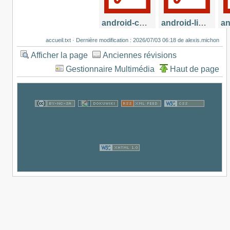
android-contentprovider.pdf
android-listview_adapter.pdf
accueil.txt
· Dernière modification :
2026/07/03 06:18
de
alexis.michon
2013/11/28
2013/11/28
2
15:39
14:00
Afficher la page
Anciennes révisions
617.6 KB
769 KB
Gestionnaire Multimédia
Haut de page
android-persistence.pdf
annule.png
300×100
2013/11/28
2016/06/20
2
08:20
08:47
1.2 MB
1.5 KB