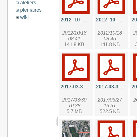
ateliers
pleniaires
wiki
2012_10_cafe_python_ltep.pdf
2012_10_presentation_ltep.pdf
2012/10/18
2012/10/18
2
08:41
08:45
141.8 KB
141.8 KB
2017-03-30-api_hal.pdf
2017-03-30-atelieraramis.pdf
2017/03/30
2017/03/27
2
10:38
15:51
5.7 MB
522.5 KB