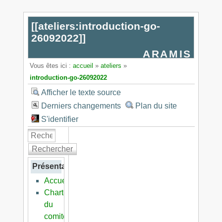
[[
ateliers:introduction-go-
26092022
]]
ARAMIS
Vous êtes ici :
accueil
»
ateliers
»
introduction-go-26092022
Afficher le texte source
Derniers changements
Plan du site
S'identifier
Rechercher
Présentation
Accueil
Charte
du
comité