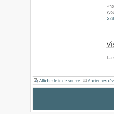
<no
(vo
228
Vi
La 
Afficher le texte source
Anciennes rév