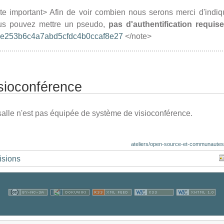
te important> Afin de voir combien nous serons merci d'indiq
us pouvez mettre un pseudo,
pas d'authentification requis
e253b6c4a7abd5cfdc4b0ccaf8e27
</note>
sioconférence
salle n'est pas équipée de système de visioconférence.
ateliers/open-source-et-communautes
isions