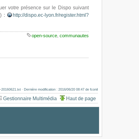
uer votre présence sur le Dispo suivant
e
) :
http://dispo.ec-lyon.fr/register.html?
open-source
,
communautes
-20160621.txt
· Dernière modification :
2016/06/20 08:47
de
fconil
Gestionnaire Multimédia
Haut de page