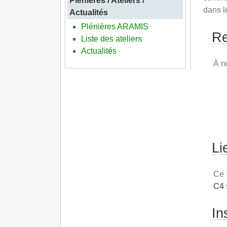
Plénières / Ateliers /
dans l
Actualités
Plénières ARAMIS
Re
Liste des ateliers
Actualités
À no
Li
Ce 
C4
In