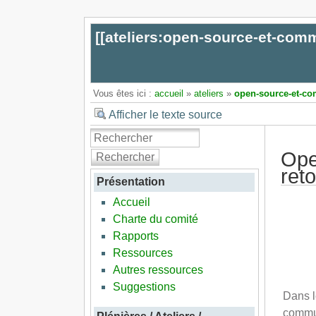
[[
ateliers:open-source-et-co
Vous êtes ici :
accueil
»
ateliers
»
open-source-et-c
Afficher le texte source
Ope
Rechercher
reto
Présentation
Accueil
Charte du comité
Rapports
Ressources
Autres ressources
Suggestions
Dans l
commun