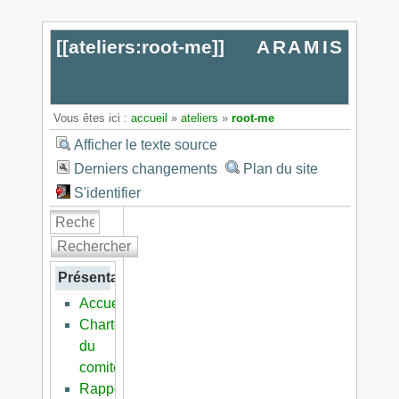
[[
ateliers:root-me
]]
ARAMIS
Vous êtes ici :
accueil
»
ateliers
»
root-me
Afficher le texte source
Derniers changements
Plan du site
S'identifier
Rechercher
Présentation
Accueil
Charte
du
comité
Rapports