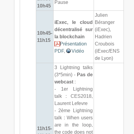
Pause
10h45
Julien
iExec, le cloud
Béranger
décentralisé sur
(iExec),
10h45-
la blockchain
Hadrien
11h15
Présentation
Croubois
PDF
,
Vidéo
(iExec/ENS
de Lyon)
3 Lightning talks
(3*5min) -
Pas de
webcast
:
- 1er Lightning
talk : CES2018,
Laurent Lefevre
- 2ème Lightning
talk : When users
are in the loop,
11h15-
the code does not