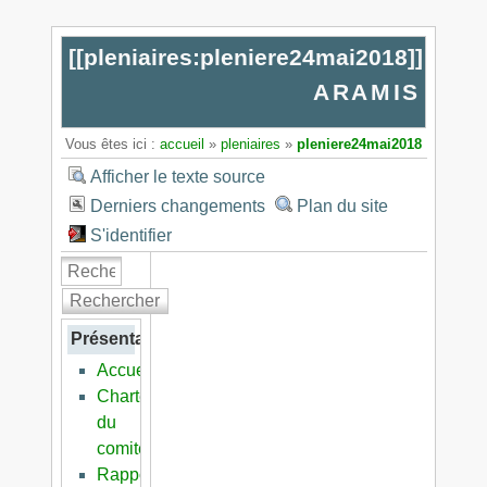
[[
pleniaires:pleniere24mai2018
]]
ARAMIS
Vous êtes ici :
accueil
»
pleniaires
»
pleniere24mai2018
Afficher le texte source
Derniers changements
Plan du site
S'identifier
Rechercher
Présentation
Accueil
Charte
du
comité
Rapports