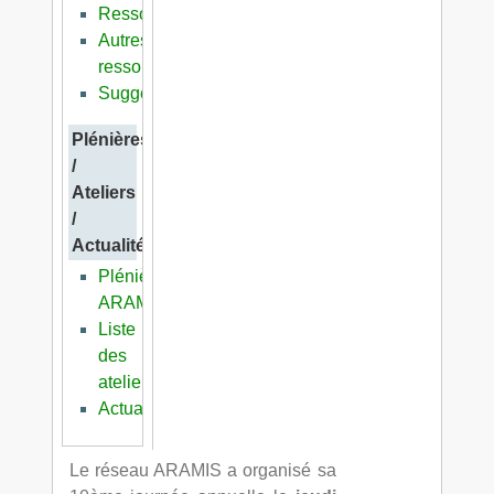
Ressources
Autres
ressources
Suggestions
Plénières
/
Ateliers
/
Actualités
Plénières
ARAMIS
Liste
des
ateliers
Actualités
Le réseau ARAMIS a organisé sa