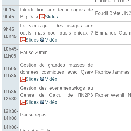
d'animation de
9h15-
Introduction aux technologies de
Foudil Brétel, IN
9h45
Big Data
Slides
Le stockage : des usages aux
9h45-
outils, mais pour quels enjeux ?
Emmanuel Quem
10h45
Slides
Vidéo
10h45-
Pause 20min
11h05
Gestion de grandes masses de
11h05-
données cosmiques avec Qserv
Fabrice Jammes,
11h35
Slides
Vidéo
Gestion des événements/logs au
11h35-
Centre de Calcul de l'IN2P3
Fabien Wernli, I
12h30
Slides
Vidéo
12h30-
Pause repas
14h00
14h00-
Lightning Talks