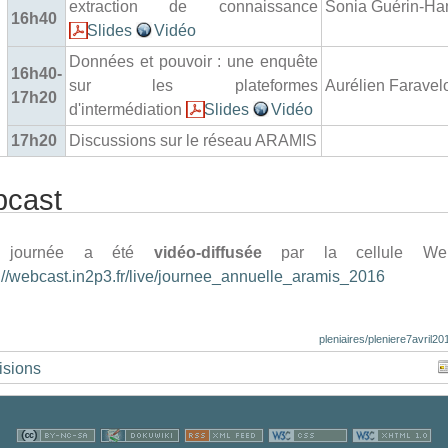
extraction de connaissance
Sonia Guérin-Ham
16h40
Slides
Vidéo
Données et pouvoir : une enquête
16h40-
sur les plateformes
Aurélien Faravel
17h20
d'intermédiation
Slides
Vidéo
17h20
Discussions sur le réseau ARAMIS
cast
e journée a été
vidéo-diffusée
par la cellule Web
://webcast.in2p3.fr/live/journee_annuelle_aramis_2016
pleniaires/pleniere7avril201
isions