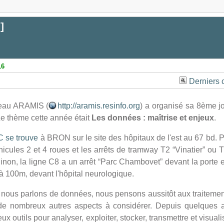
]]
16
Derniers
eau ARAMIS (
http://aramis.resinfo.org
) a organisé sa 8ème j
Le thème cette année était
Les données : maîtrise et enjeux
.
C se trouve
à BRON sur le site des hôpitaux de l'est au 67 bd. 
hicules 2 et 4 roues et les arrêts de tramway T2 “Vinatier” ou
Sinon, la ligne C8 a un arrêt “Parc Chambovet” devant la porte 
à 100m, devant l'hôpital neurologique.
nous parlons de données, nous pensons aussitôt aux traitement
 de nombreux autres aspects à considérer. Depuis quelques
x outils pour analyser, exploiter, stocker, transmettre et visua