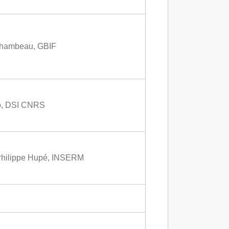
chambeau, GBIF
o, DSI CNRS
, Philippe Hupé, INSERM