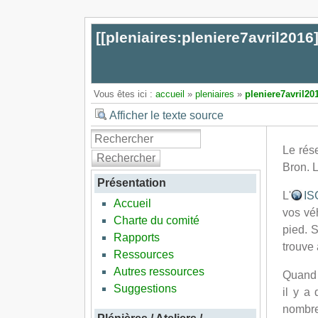
[[
pleniaires:pleniere7avril2016
Vous êtes ici :
accueil
»
pleniaires
»
pleniere7avril20
Afficher le texte source
Le rés
Rechercher
Bron. 
Présentation
L'
IS
Accueil
vos vé
Charte du comité
pied. 
Rapports
trouve 
Ressources
Autres ressources
Quand 
Suggestions
il y a
nombreu