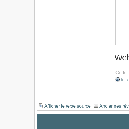
Web
Cett
http
Afficher le texte source
Anciennes rév