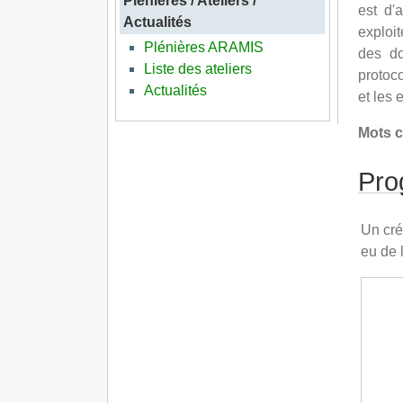
Plénières / Ateliers /
est d'
Actualités
exploit
Plénières ARAMIS
des do
Liste des ateliers
protoco
Actualités
et les 
Mots c
Pr
Un cré
eu de 